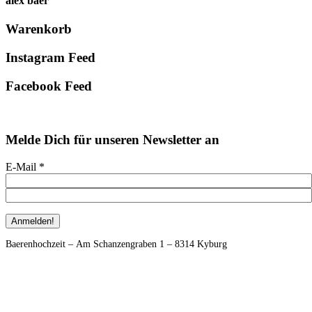
alex baer
Primary
Warenkorb
Sidebar
Instagram Feed
Facebook Feed
Melde Dich für unseren Newsletter an
E-Mail
*
Footer
Baerenhochzeit – Am Schanzengraben 1 – 8314 Kyburg