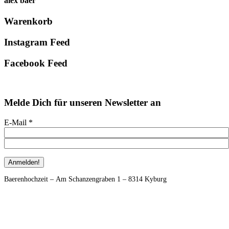
alex baer
Primary
Warenkorb
Sidebar
Instagram Feed
Facebook Feed
Melde Dich für unseren Newsletter an
E-Mail
*
Footer
Baerenhochzeit – Am Schanzengraben 1 – 8314 Kyburg