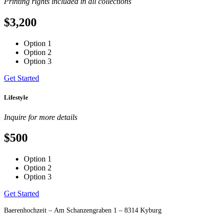
Printing rights included in all collections
$3,200
Option 1
Option 2
Option 3
Get Started
Lifestyle
Inquire for more details
$500
Option 1
Option 2
Option 3
Get Started
Footer
Baerenhochzeit – Am Schanzengraben 1 – 8314 Kyburg