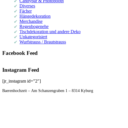
Candybar & Photobooth
Diverses
Fächer
Hängedekoration
Merchandise
Regenbogenehe
Tischdekoration und andere Deko
Unkategorisiert
Wurfstrauss / Brautstrauss
Facebook Feed
Instagram Feed
[jr_instagram id=”2″]
Footer
Baerenhochzeit – Am Schanzengraben 1 – 8314 Kyburg